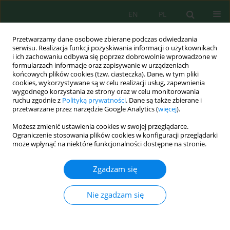
EN
PL
Przetwarzamy dane osobowe zbierane podczas odwiedzania
serwisu. Realizacja funkcji pozyskiwania informacji o użytkownikach
i ich zachowaniu odbywa się poprzez dobrowolnie wprowadzone w
formularzach informacje oraz zapisywanie w urządzeniach
końcowych plików cookies (tzw. ciasteczka). Dane, w tym pliki
cookies, wykorzystywane są w celu realizacji usług, zapewnienia
wygodnego korzystania ze strony oraz w celu monitorowania
Autor
Kaoutar Aboukhalid
ruchu zgodnie z
Polityką prywatności
. Dane są także zbierane i
przetwarzane przez narzędzie Google Analytics (
więcej
).
Możesz zmienić ustawienia cookies w swojej przeglądarce.
Agronomic Impact and Phytotoxicity of Olive Mill
Ograniczenie stosowania plików cookies w konfiguracji przeglądarki
Wastewater as a Biofertilizer on
Vicia faba
L.
może wpłynąć na niektóre funkcjonalności dostępne na stronie.
El Hassane Kasmi
,
Youcef Khattach
,
Abderrahman Makaoui
,
Zgadzam się
Abdessadek Essadek
,
Soukaina Terroufi
,
Ibtissam Mzabri
,
Kaoutar
Aboukhalid
,
Abdesselam Maatougui
,
Mounsef Neffa
Ecol. Eng. Environ. Technol. 2024; 5:119-136
Nie zgadzam się
DOI
:
https://doi.org/10.12912/27197050/185353
Statystyki