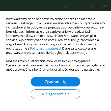
EN
PL
Przetwarzamy dane osobowe zbierane podczas odwiedzania
serwisu. Realizacja funkcji pozyskiwania informacji o użytkownikach
i ich zachowaniu odbywa się poprzez dobrowolnie wprowadzone w
formularzach informacje oraz zapisywanie w urządzeniach
końcowych plików cookies (tzw. ciasteczka). Dane, w tym pliki
cookies, wykorzystywane są w celu realizacji usług, zapewnienia
wygodnego korzystania ze strony oraz w celu monitorowania
Autor
Muhammad Hasan
ruchu zgodnie z
Polityką prywatności
. Dane są także zbierane i
przetwarzane przez narzędzie Google Analytics (
więcej
).
Możesz zmienić ustawienia cookies w swojej przeglądarce.
Feasibility assessment of aboveground biomass
Ograniczenie stosowania plików cookies w konfiguracji przeglądarki
and carbon stock estimation in heterogeneous
może wpłynąć na niektóre funkcjonalności dostępne na stronie.
tropical campus green spaces using unmanned
aerial vehicle RGB photogrammetry
Zgadzam się
Trida Ridho Fariz
,
Sri Ngabekti
,
Sigit Bayhu Iryanthony
,
Dewi Liesnoor
Nie zgadzam się
Setyowati
,
Maulana Malik Wicaksono
,
Moh. Zaenal Arifin Mustofa
,
Muhammad Fuad Hasan
,
Yoyon Wahyono
,
Charis Jafar Afiffudin
Ecol. Eng. Environ. Technol. 2026; 2:231-245
DOI
:
https://doi.org/10.12912/27197050/217373