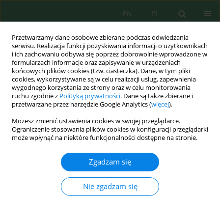
EN
PL
Przetwarzamy dane osobowe zbierane podczas odwiedzania
serwisu. Realizacja funkcji pozyskiwania informacji o użytkownikach
i ich zachowaniu odbywa się poprzez dobrowolnie wprowadzone w
formularzach informacje oraz zapisywanie w urządzeniach
końcowych plików cookies (tzw. ciasteczka). Dane, w tym pliki
cookies, wykorzystywane są w celu realizacji usług, zapewnienia
wygodnego korzystania ze strony oraz w celu monitorowania
Autor
Muhammad Syukri
ruchu zgodnie z
Polityką prywatności
. Dane są także zbierane i
przetwarzane przez narzędzie Google Analytics (
więcej
).
Delineation of subsurface textile waste
Możesz zmienić ustawienia cookies w swojej przeglądarce.
contamination using electrical resistivity and
Ograniczenie stosowania plików cookies w konfiguracji przeglądarki
może wpłynąć na niektóre funkcjonalności dostępne na stronie.
physicochemical analysis in Bandung, Indonesia
Muhammad Syukri
,
Eleonora Agustine
,
Haris Saputra
,
Rini Safitri
,
Anis
Zgadzam się
Surita Ilda
,
Putri Navila Agustina
Ecol. Eng. Environ. Technol. 2026; 7:32-47
Nie zgadzam się
DOI
:
https://doi.org/10.12912/27197050/221218
Statystyki
Streszczenie
Artykuł
(PDF)