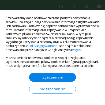
EN
PL
Przetwarzamy dane osobowe zbierane podczas odwiedzania
serwisu. Realizacja funkcji pozyskiwania informacji o użytkownikach
i ich zachowaniu odbywa się poprzez dobrowolnie wprowadzone w
formularzach informacje oraz zapisywanie w urządzeniach
końcowych plików cookies (tzw. ciasteczka). Dane, w tym pliki
cookies, wykorzystywane są w celu realizacji usług, zapewnienia
wygodnego korzystania ze strony oraz w celu monitorowania
Autor
Nadia Atiiki
ruchu zgodnie z
Polityką prywatności
. Dane są także zbierane i
przetwarzane przez narzędzie Google Analytics (
więcej
).
Możesz zmienić ustawienia cookies w swojej przeglądarce.
Quantifying sediment flux under moderate wave
Ograniczenie stosowania plików cookies w konfiguracji przeglądarki
energy on beaches south of Agadir, Morocco
może wpłynąć na niektóre funkcjonalności dostępne na stronie.
M'hamed Nmiss
,
Mhamed Amyay
,
Nadia Atiiki
,
Mahjoub Benbih
,
Zgadzam się
Hassan Nait-Si
Ecol. Eng. Environ. Technol. 2025; 1:78-91
DOI
:
https://doi.org/10.12912/27197050/195526
Nie zgadzam się
Statystyki
Streszczenie
Artykuł
(PDF)