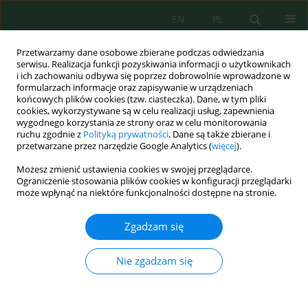
EN
PL
Przetwarzamy dane osobowe zbierane podczas odwiedzania
serwisu. Realizacja funkcji pozyskiwania informacji o użytkownikach
i ich zachowaniu odbywa się poprzez dobrowolnie wprowadzone w
formularzach informacje oraz zapisywanie w urządzeniach
końcowych plików cookies (tzw. ciasteczka). Dane, w tym pliki
cookies, wykorzystywane są w celu realizacji usług, zapewnienia
wygodnego korzystania ze strony oraz w celu monitorowania
Autor
Nataliia Shushkivska
ruchu zgodnie z
Polityką prywatności
. Dane są także zbierane i
przetwarzane przez narzędzie Google Analytics (
więcej
).
Możesz zmienić ustawienia cookies w swojej przeglądarce.
Seed Yield and the Possibility of Biofuel
Ograniczenie stosowania plików cookies w konfiguracji przeglądarki
Production from Sorghum (
Sorghum bicolor L
.) in
może wpłynąć na niektóre funkcjonalności dostępne na stronie.
Ukraine
Zgadzam się
Liudmyla Pravdyva
,
Oleh Prysiazhniuk
,
Valerii Khakhula
,
Yurii Fedoruk
,
Nataliia Shushkivska
Nie zgadzam się
Ecol. Eng. Environ. Technol. 2023; 5:94-99
DOI
:
https://doi.org/10.12912/27197050/163715
Statystyki