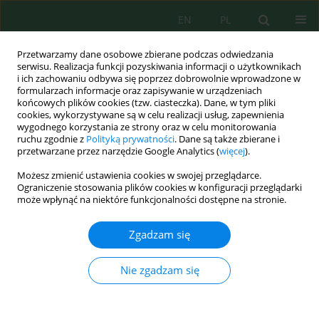
EN
PL
Przetwarzamy dane osobowe zbierane podczas odwiedzania
serwisu. Realizacja funkcji pozyskiwania informacji o użytkownikach
i ich zachowaniu odbywa się poprzez dobrowolnie wprowadzone w
formularzach informacje oraz zapisywanie w urządzeniach
końcowych plików cookies (tzw. ciasteczka). Dane, w tym pliki
cookies, wykorzystywane są w celu realizacji usług, zapewnienia
wygodnego korzystania ze strony oraz w celu monitorowania
Autor
Nizar Hamadeh
ruchu zgodnie z
Polityką prywatności
. Dane są także zbierane i
przetwarzane przez narzędzie Google Analytics (
więcej
).
Integrating deep learning with geospatial
Możesz zmienić ustawienia cookies w swojej przeglądarce.
intelligence for real-time forest fire risk
Ograniczenie stosowania plików cookies w konfiguracji przeglądarki
może wpłynąć na niektóre funkcjonalności dostępne na stronie.
assessment
Reem Salman
,
Nizar Hamadeh
,
Ali Karouni
,
Elias Rachid
Zgadzam się
Ecol. Eng. Environ. Technol. 2025; 6:224-239
DOI
:
https://doi.org/10.12912/27197050/204198
Nie zgadzam się
Statystyki
Streszczenie
Artykuł
(PDF)