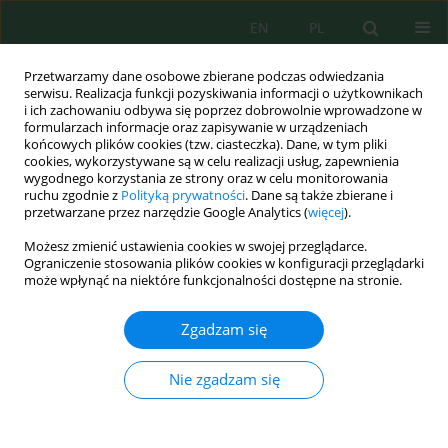
EN
PL
Przetwarzamy dane osobowe zbierane podczas odwiedzania
serwisu. Realizacja funkcji pozyskiwania informacji o użytkownikach
i ich zachowaniu odbywa się poprzez dobrowolnie wprowadzone w
formularzach informacje oraz zapisywanie w urządzeniach
końcowych plików cookies (tzw. ciasteczka). Dane, w tym pliki
cookies, wykorzystywane są w celu realizacji usług, zapewnienia
wygodnego korzystania ze strony oraz w celu monitorowania
Autor
Raaid Al-Zubaidy
ruchu zgodnie z
Polityką prywatności
. Dane są także zbierane i
przetwarzane przez narzędzie Google Analytics (
więcej
).
Możesz zmienić ustawienia cookies w swojej przeglądarce.
Role of Organic and Mineral Fertilizers in the
Ograniczenie stosowania plików cookies w konfiguracji przeglądarki
Availability of Molybdenum in the Rhizosphere
może wpłynąć na niektóre funkcjonalności dostępne na stronie.
and Beyond of Maize
Zgadzam się
Raaid Riyadh Al-Zubaidy
,
Raid Shaalan Jarallah
Ecol. Eng. Environ. Technol. 2024; 9:92-98
Nie zgadzam się
DOI
:
https://doi.org/10.12912/27197050/190353
Statystyki
Streszczenie
Artykuł
(PDF)