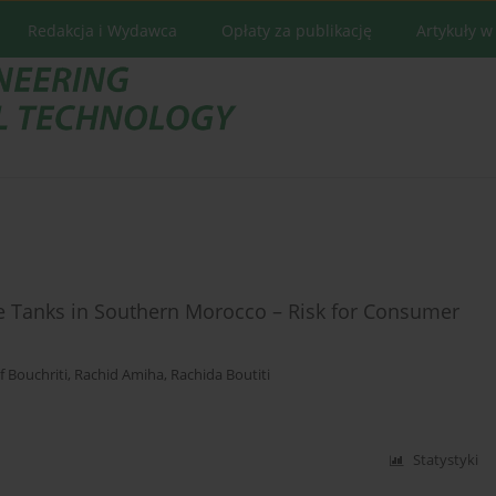
Redakcja i Wydawca
Opłaty za publikację
Artykuły w
ge Tanks in Southern Morocco – Risk for Consumer
f Bouchriti
,
Rachid Amiha
,
Rachida Boutiti
Statystyki