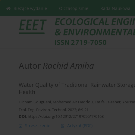
Bieżące wydanie
O czasopiśmie
Rada Naukowa
Autor
Rachid Amiha
Water Quality of Traditional Rainwater Stora
Health
Hicham Gougueni
,
Mohamed Ait Haddou
,
Latifa Ez-zaher
,
Yousse
Ecol. Eng. Environ. Technol. 2023; 8:9-21
DOI
:
https://doi.org/10.12912/27197050/170168
Streszczenie
Artykuł
(PDF)