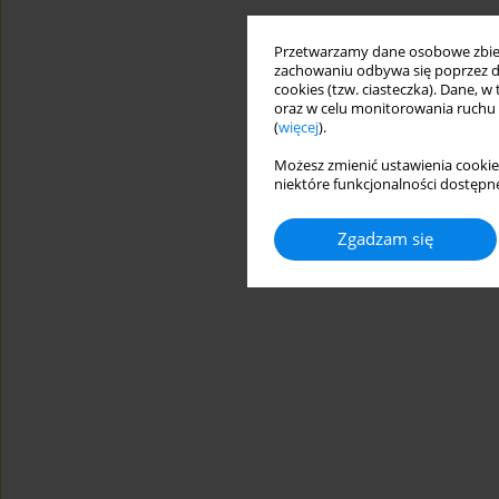
Przetwarzamy dane osobowe zbiera
zachowaniu odbywa się poprzez d
cookies (tzw. ciasteczka). Dane, w
oraz w celu monitorowania ruchu
(
więcej
).
Możesz zmienić ustawienia cookie
niektóre funkcjonalności dostępne
Zgadzam się