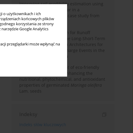
Improving soil erodibility estimation using
a plasticity-based K factor in a
i o użytkownikach i ich
Mediterranean basin: A case study from
rządzeniach końcowych plików
northern Morocco
wygodnego korzystania ze strony
z narzędzie Google Analytics
Deep Learning Approach for Runoff
Prediction: Evaluating the Long-Short-Term
acji przeglądarki może wpłynąć na
Memory Neural Network Architectures for
Capturing Extreme Discharge Events in the
Ouergha Basin, Morocco
Comparative assessment of eco-friendly
priming strategies for enhancing the
nutritional, phytochemical, and antioxidant
properties of germinated
Moringa oleifera
Lam. seeds
Indeksy
Indeks słów kluczowych