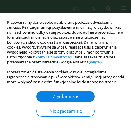
EN
PL
Przetwarzamy dane osobowe zbierane podczas odwiedzania
serwisu. Realizacja funkcji pozyskiwania informacji o użytkownikach
i ich zachowaniu odbywa się poprzez dobrowolnie wprowadzone w
formularzach informacje oraz zapisywanie w urządzeniach
końcowych plików cookies (tzw. ciasteczka). Dane, w tym pliki
cookies, wykorzystywane są w celu realizacji usług, zapewnienia
wygodnego korzystania ze strony oraz w celu monitorowania
Autor
Ratih Adharini
ruchu zgodnie z
Polityką prywatności
. Dane są także zbierane i
przetwarzane przez narzędzie Google Analytics (
więcej
).
Characteristics and Abundance of Microplastics
Możesz zmienić ustawienia cookies w swojej przeglądarce.
Pollution in Water and Sediment in the
Ograniczenie stosowania plików cookies w konfiguracji przeglądarki
może wpłynąć na niektóre funkcjonalności dostępne na stronie.
Bogowonto River
William Ariel Nanlohy
,
Ratih Ida Adharini
,
Ega Adhi Wicaksono
,
Adhitya
Zgadzam się
Kusuma Wardana
,
Riza Yuliratno Setiawan
Ecol. Eng. Environ. Technol. 2024; 12:40-54
Nie zgadzam się
DOI
:
https://doi.org/10.12912/27197050/192827
Statystyki
Streszczenie
Artykuł
(PDF)