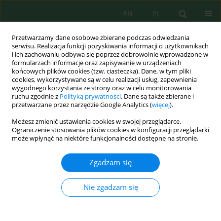
EN
PL
Przetwarzamy dane osobowe zbierane podczas odwiedzania
serwisu. Realizacja funkcji pozyskiwania informacji o użytkownikach
i ich zachowaniu odbywa się poprzez dobrowolnie wprowadzone w
formularzach informacje oraz zapisywanie w urządzeniach
końcowych plików cookies (tzw. ciasteczka). Dane, w tym pliki
cookies, wykorzystywane są w celu realizacji usług, zapewnienia
wygodnego korzystania ze strony oraz w celu monitorowania
Autor
Safaa Rifi
ruchu zgodnie z
Polityką prywatności
. Dane są także zbierane i
przetwarzane przez narzędzie Google Analytics (
więcej
).
Możesz zmienić ustawienia cookies w swojej przeglądarce.
Characterization of metallic pollution in leachate
Ograniczenie stosowania plików cookies w konfiguracji przeglądarki
from the Ouled Berjal landfill in Kenitra,
może wpłynąć na niektóre funkcjonalności dostępne na stronie.
Morocco, and treatment by coagulation and
filtration
Zgadzam się
Zeine Sidi
,
Safaa Khattabi Rifi
,
Abdelaziz Madinzi
,
Latifa Mouhir
,
Khalid
Nie zgadzam się
Digua
,
Souabi Salah
Ecol. Eng. Environ. Technol. 2026; 3:156-170
DOI
:
https://doi.org/10.12912/27197050/217916
Statystyki