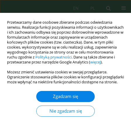
EN
PL
Przetwarzamy dane osobowe zbierane podczas odwiedzania
serwisu. Realizacja funkcji pozyskiwania informacji o użytkownikach
i ich zachowaniu odbywa się poprzez dobrowolnie wprowadzone w
formularzach informacje oraz zapisywanie w urządzeniach
końcowych plików cookies (tzw. ciasteczka). Dane, w tym pliki
cookies, wykorzystywane są w celu realizacji usług, zapewnienia
wygodnego korzystania ze strony oraz w celu monitorowania
Autor
Said Mirari
ruchu zgodnie z
Polityką prywatności
. Dane są także zbierane i
przetwarzane przez narzędzie Google Analytics (
więcej
).
Możesz zmienić ustawienia cookies w swojej przeglądarce.
Inventory and Quantitative Assessment of
Ograniczenie stosowania plików cookies w konfiguracji przeglądarki
Belyounech Commune Geosites (East of the Site
może wpłynąć na niektóre funkcjonalności dostępne na stronie.
of Biological and Ecological Interest of Jbel
Moussa, Northern Moroccan Rif)
Zgadzam się
Soumaya Ben Ali
,
Ali Aoulad-Sidi-Mhend
,
Zohra Bejjaji
,
Ali Maate
,
Nie zgadzam się
Sakina Mehdioui
,
Marouane Mohammadi
,
Mohammed Tayebi
,
Said
Mirari
Ecol. Eng. Environ. Technol. 2023; 7:105-128
DOI
:
https://doi.org/10.12912/27197050/168576