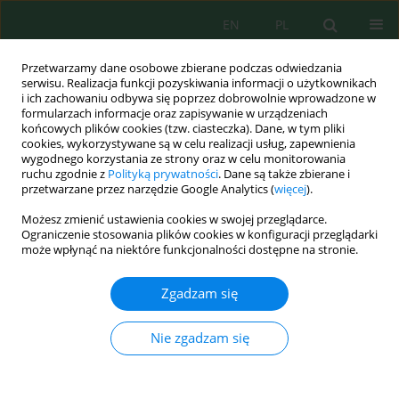
EN
PL
Przetwarzamy dane osobowe zbierane podczas odwiedzania
serwisu. Realizacja funkcji pozyskiwania informacji o użytkownikach
i ich zachowaniu odbywa się poprzez dobrowolnie wprowadzone w
formularzach informacje oraz zapisywanie w urządzeniach
końcowych plików cookies (tzw. ciasteczka). Dane, w tym pliki
cookies, wykorzystywane są w celu realizacji usług, zapewnienia
wygodnego korzystania ze strony oraz w celu monitorowania
Autor
Samir Karima
ruchu zgodnie z
Polityką prywatności
. Dane są także zbierane i
przetwarzane przez narzędzie Google Analytics (
więcej
).
Performance of Soft Wheat (
Triticum aestivum
L.)
Możesz zmienić ustawienia cookies w swojej przeglądarce.
under Two Management Systems ‘No-Till' and
Ograniczenie stosowania plików cookies w konfiguracji przeglądarki
może wpłynąć na niektóre funkcjonalności dostępne na stronie.
'Conventional’ in a Low Rainfall Semi-Arid
Mediterranean Area of Morocco
Zgadzam się
Mohamed Amine El Mzouri
,
El Houssine El Mzouri
,
Samir Karima
Ecol. Eng. Environ. Technol. 2023; 8:172-180
Nie zgadzam się
DOI
:
https://doi.org/10.12912/27197050/171773
Statystyki