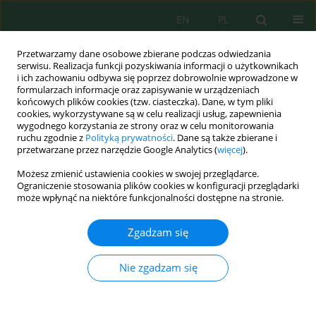
EN
PL
Przetwarzamy dane osobowe zbierane podczas odwiedzania
serwisu. Realizacja funkcji pozyskiwania informacji o użytkownikach
i ich zachowaniu odbywa się poprzez dobrowolnie wprowadzone w
formularzach informacje oraz zapisywanie w urządzeniach
końcowych plików cookies (tzw. ciasteczka). Dane, w tym pliki
cookies, wykorzystywane są w celu realizacji usług, zapewnienia
wygodnego korzystania ze strony oraz w celu monitorowania
Autor
Tetiana Libus
ruchu zgodnie z
Polityką prywatności
. Dane są także zbierane i
przetwarzane przez narzędzie Google Analytics (
więcej
).
Możesz zmienić ustawienia cookies w swojej przeglądarce.
Ecological, Economic and Practical Aspects of
Ograniczenie stosowania plików cookies w konfiguracji przeglądarki
Water Treatment in the Galvanic Industry
może wpłynąć na niektóre funkcjonalności dostępne na stronie.
Volodymyr Pohrebennyk
,
Piotr Koszelnik
,
Anatoly Nester
,
Tetiana
Zgadzam się
Libus
,
Galyna Kalda
,
Małgorzata Kida
,
Agnieszka Pękala
Ecol. Eng. Environ. Technol. 2022; 1:212-222
DOI
:
https://doi.org/10.12912/27197050/143379
Nie zgadzam się
Statystyki
Streszczenie
Artykuł
(PDF)