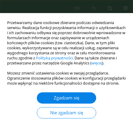
EN
PL
Przetwarzamy dane osobowe zbierane podczas odwiedzania
serwisu. Realizacja funkcji pozyskiwania informacji o użytkownikach
i ich zachowaniu odbywa się poprzez dobrowolnie wprowadzone w
formularzach informacje oraz zapisywanie w urządzeniach
końcowych plików cookies (tzw. ciasteczka). Dane, w tym pliki
cookies, wykorzystywane są w celu realizacji usług, zapewnienia
wygodnego korzystania ze strony oraz w celu monitorowania
Autor
Valentyna Tunko
ruchu zgodnie z
Polityką prywatności
. Dane są także zbierane i
przetwarzane przez narzędzie Google Analytics (
więcej
).
Możesz zmienić ustawienia cookies w swojej przeglądarce.
Formation of Yield and Grain Quality of Spring
Ograniczenie stosowania plików cookies w konfiguracji przeglądarki
Barley Depending on Fertiliser Optimisation
może wpłynąć na niektóre funkcjonalności dostępne na stronie.
Olexandr Mazur
,
Oleksandr Tkachuk
,
Olena Mazur
,
Oksana Voloshyna
,
Zgadzam się
Valentyna Tunko
,
Lyudmila Yakovets
Ecol. Eng. Environ. Technol. 2024; 4:282-291
DOI
:
https://doi.org/10.12912/27197050/183939
Nie zgadzam się
Statystyki
Streszczenie
Artykuł
(PDF)