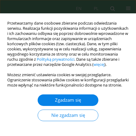
EN
PL
Przetwarzamy dane osobowe zbierane podczas odwiedzania
serwisu. Realizacja funkcji pozyskiwania informacji o użytkownikach
i ich zachowaniu odbywa się poprzez dobrowolnie wprowadzone w
formularzach informacje oraz zapisywanie w urządzeniach
końcowych plików cookies (tzw. ciasteczka). Dane, w tym pliki
cookies, wykorzystywane są w celu realizacji usług, zapewnienia
wygodnego korzystania ze strony oraz w celu monitorowania
Autor
Volodymyr Mokryi
ruchu zgodnie z
Polityką prywatności
. Dane są także zbierane i
przetwarzane przez narzędzie Google Analytics (
więcej
).
Możesz zmienić ustawienia cookies w swojej przeglądarce.
Information Supply of Hydrotechnical
Ograniczenie stosowania plików cookies w konfiguracji przeglądarki
Reconstruction Concept of Stebnyk Tailings
może wpłynąć na niektóre funkcjonalności dostępne na stronie.
Storage (Ukraine)
Zgadzam się
Volodymyr Mokryi
,
Ihor Petrushka
,
Vasyl Dyakiv
,
Elvira Dzhumelia
,
Ivan Salamon
Nie zgadzam się
Ecol. Eng. Environ. Technol. 2023; 2:120-130
DOI
:
https://doi.org/10.12912/27197050/156977
Statystyki