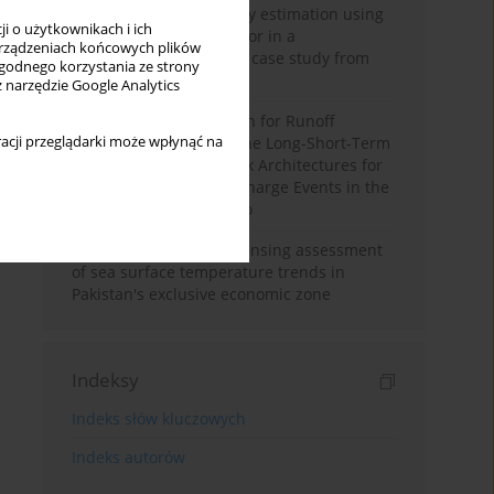
Improving soil erodibility estimation using
i o użytkownikach i ich
a plasticity-based K factor in a
rządzeniach końcowych plików
Mediterranean basin: A case study from
wygodnego korzystania ze strony
northern Morocco
z narzędzie Google Analytics
Deep Learning Approach for Runoff
acji przeglądarki może wpłynąć na
Prediction: Evaluating the Long-Short-Term
Memory Neural Network Architectures for
Capturing Extreme Discharge Events in the
Ouergha Basin, Morocco
A two-decade remote sensing assessment
of sea surface temperature trends in
Pakistan's exclusive economic zone
Indeksy
Indeks słów kluczowych
Indeks autorów