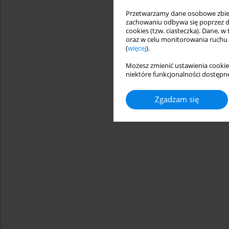
Przetwarzamy dane osobowe zbiera
zachowaniu odbywa się poprzez d
cookies (tzw. ciasteczka). Dane, w
oraz w celu monitorowania ruchu
(
więcej
).
Możesz zmienić ustawienia cookie
niektóre funkcjonalności dostępne
Zgadzam się