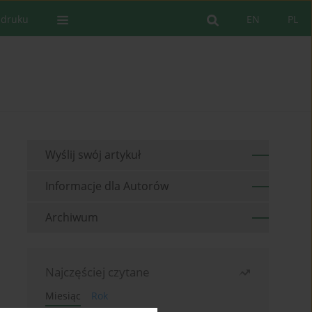
 druku
EN
PL
Wyślij swój artykuł
Informacje dla Autorów
Archiwum
Najczęściej czytane
Miesiąc
Rok