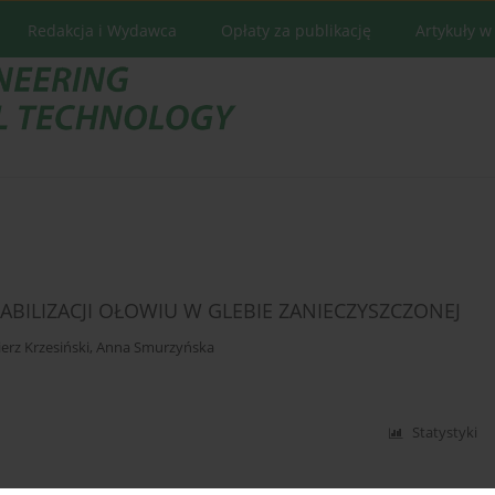
Redakcja i Wydawca
Opłaty za publikację
Artykuły w
ABILIZACJI OŁOWIU W GLEBIE ZANIECZYSZCZONEJ
erz Krzesiński
,
Anna Smurzyńska
Statystyki