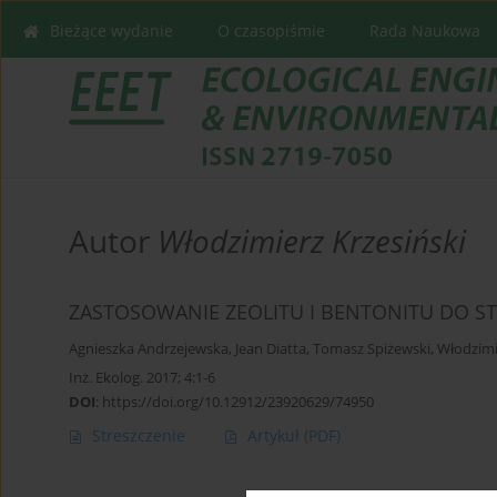
Bieżące wydanie
O czasopiśmie
Rada Naukowa
Autor
Włodzimierz Krzesiński
ZASTOSOWANIE ZEOLITU I BENTONITU DO ST
Agnieszka Andrzejewska
,
Jean Diatta
,
Tomasz Spiżewski
,
Włodzimi
Inż. Ekolog. 2017; 4:1-6
DOI
:
https://doi.org/10.12912/23920629/74950
Streszczenie
Artykuł
(PDF)