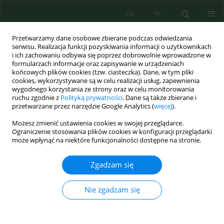
EN
PL
Przetwarzamy dane osobowe zbierane podczas odwiedzania
serwisu. Realizacja funkcji pozyskiwania informacji o użytkownikach
i ich zachowaniu odbywa się poprzez dobrowolnie wprowadzone w
formularzach informacje oraz zapisywanie w urządzeniach
końcowych plików cookies (tzw. ciasteczka). Dane, w tym pliki
cookies, wykorzystywane są w celu realizacji usług, zapewnienia
wygodnego korzystania ze strony oraz w celu monitorowania
Autor
Yousra Morsli
ruchu zgodnie z
Polityką prywatności
. Dane są także zbierane i
przetwarzane przez narzędzie Google Analytics (
więcej
).
Możesz zmienić ustawienia cookies w swojej przeglądarce.
Study of Landslides in the molassic hills of Ait
Ograniczenie stosowania plików cookies w konfiguracji przeglądarki
H'ssine between the Jurassic and Miocene of the
może wpłynąć na niektóre funkcjonalności dostępne na stronie.
El Ksiba Atlas, Morocco
Zgadzam się
Amine Ait Ayad
,
Mustapha Alaoui
,
Abdellah Bouhou
,
Abdessamad
Hilali
,
Alaaeddine Ait Ayad
,
Zouhir Baroudi
,
Yousra Morsli
,
Mohamed
Benhassou
Nie zgadzam się
Ecol. Eng. Environ. Technol. 2025; 10:317-328
DOI
:
https://doi.org/10.12912/27197050/211251
Statystyki