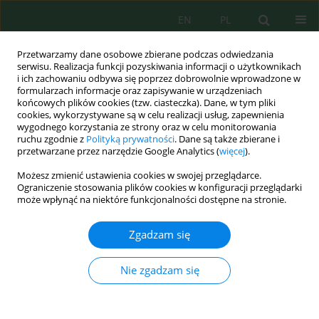
EN
PL
Przetwarzamy dane osobowe zbierane podczas odwiedzania
serwisu. Realizacja funkcji pozyskiwania informacji o użytkownikach
i ich zachowaniu odbywa się poprzez dobrowolnie wprowadzone w
formularzach informacje oraz zapisywanie w urządzeniach
końcowych plików cookies (tzw. ciasteczka). Dane, w tym pliki
cookies, wykorzystywane są w celu realizacji usług, zapewnienia
wygodnego korzystania ze strony oraz w celu monitorowania
Autor
Youssef Boussalim
ruchu zgodnie z
Polityką prywatności
. Dane są także zbierane i
przetwarzane przez narzędzie Google Analytics (
więcej
).
Multivariate assessment of the relationships
Możesz zmienić ustawienia cookies w swojej przeglądarce.
between soil carbon stocks and plant
Ograniczenie stosowania plików cookies w konfiguracji przeglądarki
może wpłynąć na niektóre funkcjonalności dostępne na stronie.
communities in the Ait Hatem forest at the
Moroccan central plateau
Zgadzam się
Hasna Tahiri
,
Youssef Boussalim
,
Fatima Zohra Benamara
,
Collins
Ashianga Orlando
,
Youssef Dallahi
Nie zgadzam się
Statystyki
Streszczenie