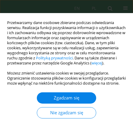
EN
PL
Przetwarzamy dane osobowe zbierane podczas odwiedzania
serwisu. Realizacja funkcji pozyskiwania informacji o użytkownikach
i ich zachowaniu odbywa się poprzez dobrowolnie wprowadzone w
formularzach informacje oraz zapisywanie w urządzeniach
końcowych plików cookies (tzw. ciasteczka). Dane, w tym pliki
cookies, wykorzystywane są w celu realizacji usług, zapewnienia
wygodnego korzystania ze strony oraz w celu monitorowania
Autor
Yuliya Danchenko
ruchu zgodnie z
Polityką prywatności
. Dane są także zbierane i
przetwarzane przez narzędzie Google Analytics (
więcej
).
Możesz zmienić ustawienia cookies w swojej przeglądarce.
Efficiency of using mineral sorbents for purifying
Ograniczenie stosowania plików cookies w konfiguracji przeglądarki
natural waters from ammonium ions
może wpłynąć na niektóre funkcjonalności dostępne na stronie.
Volodymyr Andronov
,
Yuliya Danchenko
,
Vasyl V. Popovych
,
Pavlo
Zgadzam się
Bosak
,
Andrii Tarnavskyi
,
Marian Lavrivskyi
Ecol. Eng. Environ. Technol. 2025; 7:376-383
DOI
:
https://doi.org/10.12912/27197050/205561
Nie zgadzam się
Statystyki
Streszczenie
Artykuł
(PDF)