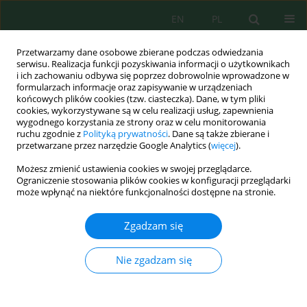
EN
PL
Przetwarzamy dane osobowe zbierane podczas odwiedzania
serwisu. Realizacja funkcji pozyskiwania informacji o użytkownikach
i ich zachowaniu odbywa się poprzez dobrowolnie wprowadzone w
formularzach informacje oraz zapisywanie w urządzeniach
końcowych plików cookies (tzw. ciasteczka). Dane, w tym pliki
cookies, wykorzystywane są w celu realizacji usług, zapewnienia
wygodnego korzystania ze strony oraz w celu monitorowania
Autor
Yurii Kozak
ruchu zgodnie z
Polityką prywatności
. Dane są także zbierane i
przetwarzane przez narzędzie Google Analytics (
więcej
).
Możesz zmienić ustawienia cookies w swojej przeglądarce.
Ecological problems of the functioning of field
Ograniczenie stosowania plików cookies w konfiguracji przeglądarki
protective forest belts of Ukrainian Forest Steppe
może wpłynąć na niektóre funkcjonalności dostępne na stronie.
Oleksandr Tkachuk
,
Hanna Pantsyreva
,
Kateryna Mazur
,
Yaroskav
Zgadzam się
Chabanuk
,
Tatiana Zabarna
,
Liudmyla Pelekh
,
Lina Bronnicova
,
Yurii
Kozak
,
Nadia Viter
Ecol. Eng. Environ. Technol. 2025; 1:149-161
Nie zgadzam się
DOI
:
https://doi.org/10.12912/27197050/195735
Statystyki