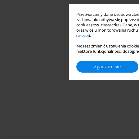
Przetwarzamy dane osobowe zbiera
zachowaniu odbywa się poprzez d
cookies (tzw. ciasteczka). Dane, w
oraz w celu monitorowania ruchu
(
więcej
).
Możesz zmienić ustawienia cookie
niektóre funkcjonalności dostępne
Zgadzam się