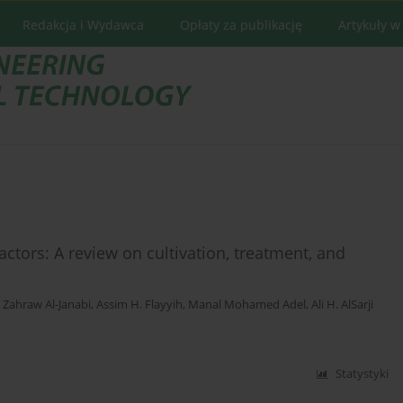
Redakcja i Wydawca
Opłaty za publikację
Artykuły w
tors: A review on cultivation, treatment, and
 Zahraw Al-Janabi
,
Assim H. Flayyih
,
Manal Mohamed Adel
,
Ali H. AlSarji
Statystyki