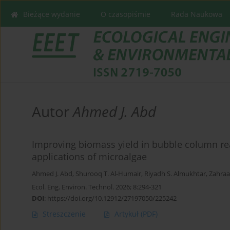
Bieżące wydanie
O czasopiśmie
Rada Naukowa
Autor
Ahmed J. Abd
Improving biomass yield in bubble column reac
applications of microalgae
Ahmed J. Abd
,
Shurooq T. Al-Humair
,
Riyadh S. Almukhtar
,
Zahraa
Ecol. Eng. Environ. Technol. 2026; 8:294-321
DOI
:
https://doi.org/10.12912/27197050/225242
Streszczenie
Artykuł
(PDF)