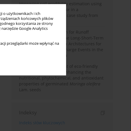
Improving soil erodibility estimation using
a plasticity-based K factor in a
i o użytkownikach i ich
Mediterranean basin: A case study from
rządzeniach końcowych plików
northern Morocco
wygodnego korzystania ze strony
z narzędzie Google Analytics
Deep Learning Approach for Runoff
Prediction: Evaluating the Long-Short-Term
acji przeglądarki może wpłynąć na
Memory Neural Network Architectures for
Capturing Extreme Discharge Events in the
Ouergha Basin, Morocco
Comparative assessment of eco-friendly
priming strategies for enhancing the
nutritional, phytochemical, and antioxidant
properties of germinated
Moringa oleifera
Lam. seeds
Indeksy
Indeks słów kluczowych