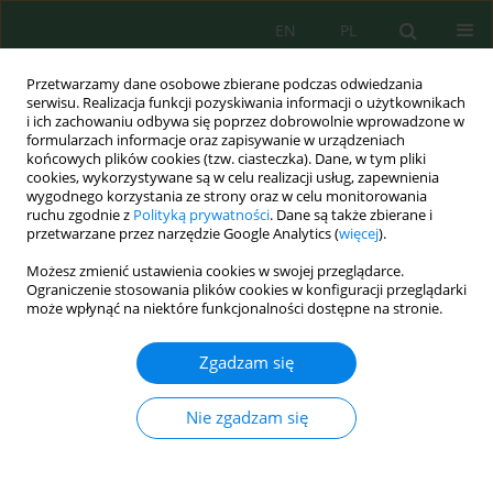
EN
PL
Przetwarzamy dane osobowe zbierane podczas odwiedzania
serwisu. Realizacja funkcji pozyskiwania informacji o użytkownikach
i ich zachowaniu odbywa się poprzez dobrowolnie wprowadzone w
formularzach informacje oraz zapisywanie w urządzeniach
końcowych plików cookies (tzw. ciasteczka). Dane, w tym pliki
cookies, wykorzystywane są w celu realizacji usług, zapewnienia
wygodnego korzystania ze strony oraz w celu monitorowania
Autor
Nasrullah Arifin
ruchu zgodnie z
Polityką prywatności
. Dane są także zbierane i
przetwarzane przez narzędzie Google Analytics (
więcej
).
Dual role of zinc oxide nanoparticles in
Możesz zmienić ustawienia cookies w swojej przeglądarce.
Chromochloris zofingiensis
: Concentration-
Ograniczenie stosowania plików cookies w konfiguracji przeglądarki
może wpłynąć na niektóre funkcjonalności dostępne na stronie.
dependent toxicity and enhanced astaxanthin
production
Zgadzam się
Erna Kristianti
,
Nasrullah Bai Arifin
,
Ating Yuniarti
,
Muhammad Fakhri
Ecol. Eng. Environ. Technol. 2026; 8:61-73
Nie zgadzam się
DOI
:
https://doi.org/10.12912/27197050/224814
Statystyki