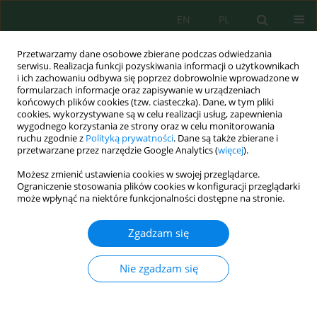
EN
PL
Przetwarzamy dane osobowe zbierane podczas odwiedzania
serwisu. Realizacja funkcji pozyskiwania informacji o użytkownikach
i ich zachowaniu odbywa się poprzez dobrowolnie wprowadzone w
formularzach informacje oraz zapisywanie w urządzeniach
końcowych plików cookies (tzw. ciasteczka). Dane, w tym pliki
cookies, wykorzystywane są w celu realizacji usług, zapewnienia
wygodnego korzystania ze strony oraz w celu monitorowania
Autor
Nataliia Kovka
ruchu zgodnie z
Polityką prywatności
. Dane są także zbierane i
przetwarzane przez narzędzie Google Analytics (
więcej
).
Możesz zmienić ustawienia cookies w swojej przeglądarce.
Phytoremediation properties of perennial
Ograniczenie stosowania plików cookies w konfiguracji przeglądarki
legumes for the restoration of degraded set-
może wpłynąć na niektóre funkcjonalności dostępne na stronie.
aside lands
Zgadzam się
Oleksandr Tkachuk
,
Olha Mazur
,
Halyna Mudrak
,
Yuri Shkatula
,
Nadia
Viter
,
Nataliia Kovka
Nie zgadzam się
Ecol. Eng. Environ. Technol. 2026; 8:233-241
DOI
:
https://doi.org/10.12912/27197050/225320
Statystyki