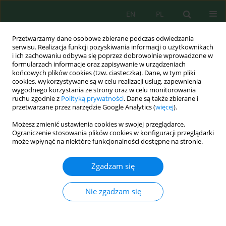
EN
PL
Przetwarzamy dane osobowe zbierane podczas odwiedzania
serwisu. Realizacja funkcji pozyskiwania informacji o użytkownikach
i ich zachowaniu odbywa się poprzez dobrowolnie wprowadzone w
formularzach informacje oraz zapisywanie w urządzeniach
końcowych plików cookies (tzw. ciasteczka). Dane, w tym pliki
cookies, wykorzystywane są w celu realizacji usług, zapewnienia
wygodnego korzystania ze strony oraz w celu monitorowania
Autor
Talari Manohar
ruchu zgodnie z
Polityką prywatności
. Dane są także zbierane i
przetwarzane przez narzędzie Google Analytics (
więcej
).
Możesz zmienić ustawienia cookies w swojej przeglądarce.
An explainable, uncertainty-aware ensemble soft-
Ograniczenie stosowania plików cookies w konfiguracji przeglądarki
sensor for real-time dissolved oxygen estimation
może wpłynąć na niektóre funkcjonalności dostępne na stronie.
in rivers from routine in-situ monitoring streams
Zgadzam się
Lakkireddy Venkateswara Reddy
,
C. Manjunath
,
M. Mallikarjuna Rao
,
Shaik Rahamat Basha
,
D. Venkatesh
,
D.V. Bhaskar
,
V. Narahari
,
Talari
Manohar
Nie zgadzam się
Ecol. Eng. Environ. Technol. 2026; 8:431-437
DOI
:
https://doi.org/10.12912/27197050/225545
Statystyki