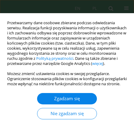
EN
PL
Przetwarzamy dane osobowe zbierane podczas odwiedzania
serwisu. Realizacja funkcji pozyskiwania informacji o użytkownikach
i ich zachowaniu odbywa się poprzez dobrowolnie wprowadzone w
formularzach informacje oraz zapisywanie w urządzeniach
końcowych plików cookies (tzw. ciasteczka). Dane, w tym pliki
cookies, wykorzystywane są w celu realizacji usług, zapewnienia
wygodnego korzystania ze strony oraz w celu monitorowania
Autor
Windy Prayogo
ruchu zgodnie z
Polityką prywatności
. Dane są także zbierane i
przetwarzane przez narzędzie Google Analytics (
więcej
).
Możesz zmienić ustawienia cookies w swojej przeglądarce.
Nickel slag as a nursery medium for the genus
Ograniczenie stosowania plików cookies w konfiguracji przeglądarki
Rhizophora
to support environmental
może wpłynąć na niektóre funkcjonalności dostępne na stronie.
sustainability
Zgadzam się
Prasari Riski Hutami
,
Muhammad Farid Samawi
,
Ambeng Ambeng
,
Supriadi Supriadi
,
Paulina Taba
,
Windy Prayogo
,
Tonny H. Gultom
,
Muharwan Syahroni
Nie zgadzam się
Ecol. Eng. Environ. Technol. 2026; 8:161-176
DOI
:
https://doi.org/10.12912/27197050/225317
Statystyki