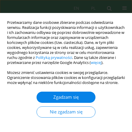
EN
PL
Przetwarzamy dane osobowe zbierane podczas odwiedzania
serwisu. Realizacja funkcji pozyskiwania informacji o użytkownikach
i ich zachowaniu odbywa się poprzez dobrowolnie wprowadzone w
formularzach informacje oraz zapisywanie w urządzeniach
końcowych plików cookies (tzw. ciasteczka). Dane, w tym pliki
cookies, wykorzystywane są w celu realizacji usług, zapewnienia
wygodnego korzystania ze strony oraz w celu monitorowania
Autor
Yuliia Kravchenko
ruchu zgodnie z
Polityką prywatności
. Dane są także zbierane i
przetwarzane przez narzędzie Google Analytics (
więcej
).
A two-decade remote sensing assessment of sea
Możesz zmienić ustawienia cookies w swojej przeglądarce.
surface temperature trends in Pakistan's
Ograniczenie stosowania plików cookies w konfiguracji przeglądarki
może wpłynąć na niektóre funkcjonalności dostępne na stronie.
exclusive economic zone
Afsheen Ashraf
,
Anila Kausar
,
Asad Maqsoom
,
Ghuffran Saeed
,
Amrin
Zgadzam się
Hina Khan
,
Altaf Hussain Lahori
,
Yuliia Kravchenko
,
Mykola Andrienko
,
Petro Gaman
,
Oksana Boiko
Nie zgadzam się
Ecol. Eng. Environ. Technol. 2026; 8:391-407
DOI
:
https://doi.org/10.12912/27197050/225474
Statystyki