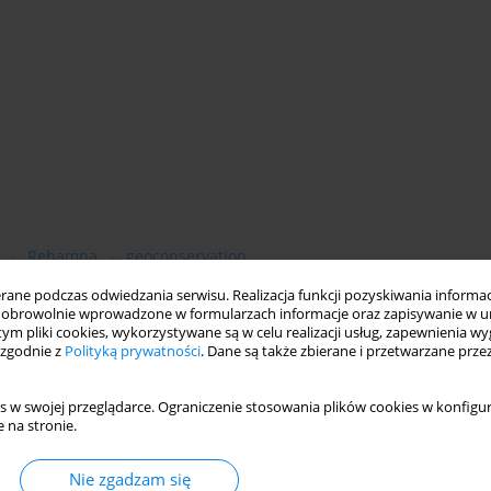
Rehamna
geoconservation
ne podczas odwiedzania serwisu. Realizacja funkcji pozyskiwania informacj
obrowolnie wprowadzone w formularzach informacje oraz zapisywanie w u
 tym pliki cookies, wykorzystywane są w celu realizacji usług, zapewnienia 
 zgodnie z
Polityką prywatności
. Dane są także zbierane i przetwarzane prze
owiska
s w swojej przeglądarce. Ograniczenie stosowania plików cookies w konfigur
 na stronie.
Nie zgadzam się