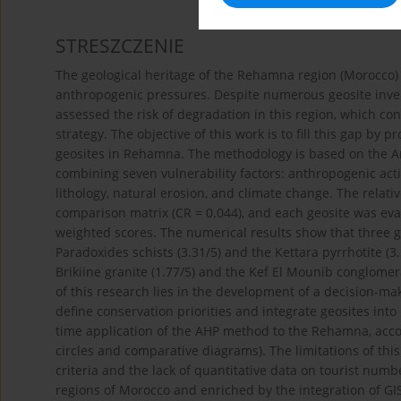
STRESZCZENIE
The geological heritage of the Rehamna region (Morocco) i
anthropogenic pressures. Despite numerous geosite invent
assessed the risk of degradation in this region, which co
strategy. The objective of this work is to fill this gap by 
geosites in Rehamna. The methodology is based on the Ana
combining seven vulnerability factors: anthropogenic activ
lithology, natural erosion, and climate change. The relati
comparison matrix (CR = 0.044), and each geosite was eva
weighted scores. The numerical results show that three 
Paradoxides schists (3.31/5) and the Kettara pyrrhotite (
Brikiine granite (1.77/5) and the Kef El Mounib conglomera
of this research lies in the development of a decision-ma
define conservation priorities and integrate geosites into l
time application of the AHP method to the Rehamna, acco
circles and comparative diagrams). The limitations of this
criteria and the lack of quantitative data on tourist num
regions of Morocco and enriched by the integration of GIS