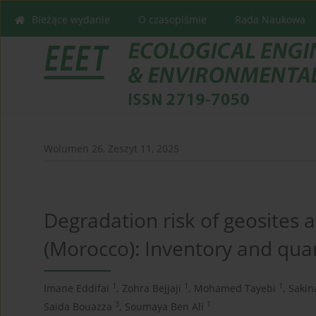
Bieżące wydanie
O czasopiśmie
Rada Naukowa
Wolumen 26, Zeszyt 11, 2025
Degradation risk of geosites 
(Morocco): Inventory and qua
1
1
1
Imane Eddifai
,
Zohra Bejjaji
,
Mohamed Tayebi
,
Sakin
3
1
Saida Bouazza
,
Soumaya Ben Ali