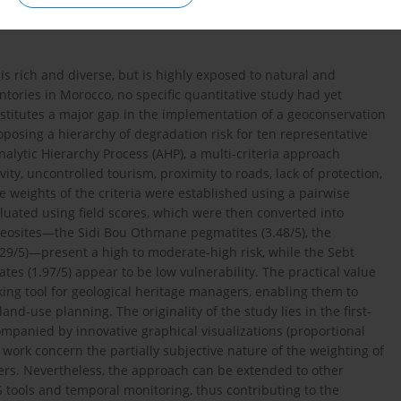
s rich and diverse, but is highly exposed to natural and
ories in Morocco, no specific quantitative study had yet
nstitutes a major gap in the implementation of a geoconservation
proposing a hierarchy of degradation risk for ten representative
lytic Hierarchy Process (AHP), a multi-criteria approach
ity, uncontrolled tourism, proximity to roads, lack of protection,
ve weights of the criteria were established using a pairwise
luated using field scores, which were then converted into
geosites—the Sidi Bou Othmane pegmatites (3.48/5), the
3.29/5)—present a high to moderate-high risk, while the Sebt
tes (1.97/5) appear to be low vulnerability. The practical value
king tool for geological heritage managers, enabling them to
and-use planning. The originality of the study lies in the first-
mpanied by innovative graphical visualizations (proportional
 work concern the partially subjective nature of the weighting of
bers. Nevertheless, the approach can be extended to other
 tools and temporal monitoring, thus contributing to the