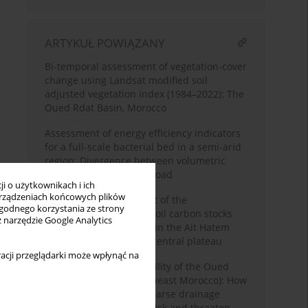
ARTYKUŁ POWIĄZANY
Bi-temporal assessment of vegetation-cover
change using Landsat modified soil
adjusted vegetation index (1984–2022): The
Oued Rdat Basin, Morocco
Assessment of energy efficiency indicators
for a full-scale bacterial bed in a semi-arid
region: Divergence between volumetric
intensity and pollutant load
i o użytkownikach i ich
rządzeniach końcowych plików
Multivariate assessment of the
wygodnego korzystania ze strony
relationships between soil carbon stocks
z narzędzie Google Analytics
and plant communities in the Ait Hatem
forest at the Moroccan central plateau
acji przeglądarki może wpłynąć na
Morphometric vulnerability of the Oued
Rheris watershed (southeast Morocco): How
elongated shape and sparse drainage
amplify desertification risk and threaten