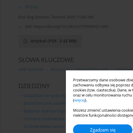
Więcej
Ecol. Eng. Environ. Technol. 2025; 11:83-100
DOI:
https://doi.org/10.12912/27197050/211691
Artykuł
(PDF, 3.42 MB)
SŁOWA KLUCZOWE
AHP method
Morocco
degradation risk
Geosites
Przetwarzamy dane osobowe zbiera
DZIEDZINY
zachowaniu odbywa się poprzez d
cookies (tzw. ciasteczka). Dane, w
oraz w celu monitorowania ruchu
Gospodarcze wykorzystanie ekosystemów środowiska
(
więcej
).
Ekotechniczne aspekty zrównoważonego rozwoju środ
Możesz zmienić ustawienia cookie
Badania monitoringowe środowiska naturalnego
niektóre funkcjonalności dostępne
Ochrona środowiska na obszarach wiejskich
Środowiskowa ocena cyklu życia produktów (LCA)
Zgadzam się