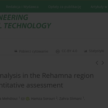
Redakcja i Wydawca
Opłaty za publikację
Artykuły w
CC-BY 4.0
Statystyki
Pobierz cytowanie
analysis in the Rehamna region
ntitative assessment
1
2
1
a Mehdioui
,
Hamza Sorouri
,
Zahra Slimani
,