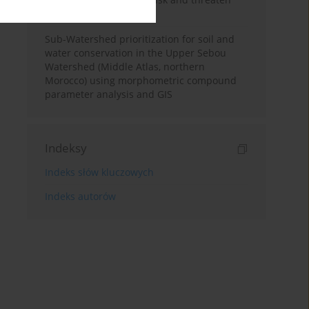
oasis sustainability
Sub-Watershed prioritization for soil and
water conservation in the Upper Sebou
Watershed (Middle Atlas, northern
Morocco) using morphometric compound
parameter analysis and GIS
Indeksy
Indeks słów kluczowych
Indeks autorów