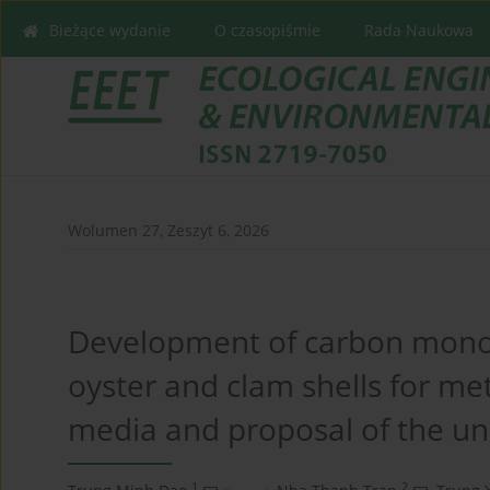
Bieżące wydanie
O czasopiśmie
Rada Naukowa
Wolumen 27, Zeszyt 6, 2026
Development of carbon mono
oyster and clam shells for m
media and proposal of the u
1
2