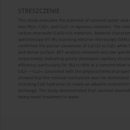
STRESZCZENIE
This study evaluates the potential of calcined oyster and
ions Pb2+, Cd2+, and Cu2+ in aqueous solutions. The mate
carbon monoxide (CaO)-rich materials. Material characte
spectroscopy (FT-IR), scanning electron microscopy (SEM,)
confirmed the partial conversion of CaCO3 to CaO, while
and dense surface. BET analysis revealed very low specifi
respectively), indicating poorly developed capillary struc
efficiency, particularly for Pb2+(>90% at a concentration 
Cd2+ > Cu2+, consistent with the physicochemical properti
showed that the removal mechanism was not dominated by
including CaO hydration to create an alkaline environmen
exchange. The study demonstrated that calcined seashell m
heavy metal treatment in water.