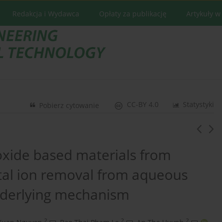
Redakcja i Wydawca
Opłaty za publikację
Artykuły w
CC-BY 4.0
Statystyki
Pobierz cytowanie
xide based materials from
etal ion removal from aqueous
nderlying mechanism
2
2
2