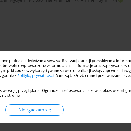
Xuan Nguyen
,
Bao Thai Pham Le
,
An The Huynh
ne podczas odwiedzania serwisu. Realizacja funkcji pozyskiwania informacj
obrowolnie wprowadzone w formularzach informacje oraz zapisywanie w u
 tym pliki cookies, wykorzystywane są w celu realizacji usług, zapewnienia 
eavy metal removal
chemical precipitation
 zgodnie z
Polityką prywatności
. Dane są także zbierane i przetwarzane prze
atment
s w swojej przeglądarce. Ograniczenie stosowania plików cookies w konfigur
 na stronie.
nymi
Nie zgadzam się
owiska