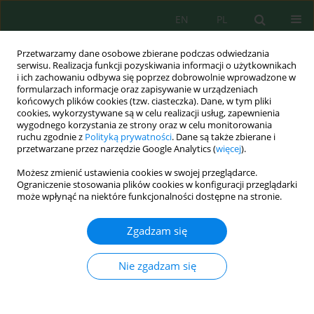
EN
PL
Przetwarzamy dane osobowe zbierane podczas odwiedzania
serwisu. Realizacja funkcji pozyskiwania informacji o użytkownikach
i ich zachowaniu odbywa się poprzez dobrowolnie wprowadzone w
formularzach informacje oraz zapisywanie w urządzeniach
końcowych plików cookies (tzw. ciasteczka). Dane, w tym pliki
cookies, wykorzystywane są w celu realizacji usług, zapewnienia
wygodnego korzystania ze strony oraz w celu monitorowania
Wolumen 23, Zeszyt 5, 2022
ruchu zgodnie z
Polityką prywatności
. Dane są także zbierane i
przetwarzane przez narzędzie Google Analytics (
więcej
).
Możesz zmienić ustawienia cookies w swojej przeglądarce.
Ograniczenie stosowania plików cookies w konfiguracji przeglądarki
Digital Elevation Model-Derived
może wpłynąć na niektóre funkcjonalności dostępne na stronie.
Morphometric Indices for
Zgadzam się
Physical Characterization of the
Nie zgadzam się
Issen Basin (Western High Atlas
of Morocco)