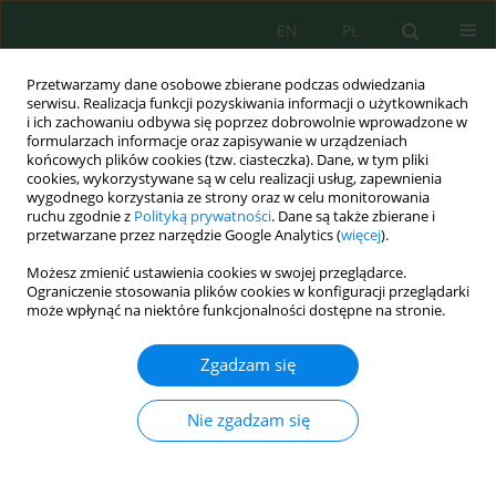
EN
PL
Przetwarzamy dane osobowe zbierane podczas odwiedzania
serwisu. Realizacja funkcji pozyskiwania informacji o użytkownikach
i ich zachowaniu odbywa się poprzez dobrowolnie wprowadzone w
formularzach informacje oraz zapisywanie w urządzeniach
końcowych plików cookies (tzw. ciasteczka). Dane, w tym pliki
cookies, wykorzystywane są w celu realizacji usług, zapewnienia
wygodnego korzystania ze strony oraz w celu monitorowania
Archiwum
ruchu zgodnie z
Polityką prywatności
. Dane są także zbierane i
przetwarzane przez narzędzie Google Analytics (
więcej
).
Wolumen 25, Zeszyt 3, 2024
Możesz zmienić ustawienia cookies w swojej przeglądarce.
Ograniczenie stosowania plików cookies w konfiguracji przeglądarki
może wpłynąć na niektóre funkcjonalności dostępne na stronie.
Environmental Assessment of Energy Dissipation
over Submerged Dams Using MATLAB Simulation
Zgadzam się
Fatin M. Shehab
Nie zgadzam się
Ecol. Eng. Environ. Technol. 2024; 3:1-8
DOI
:
https://doi.org/10.12912/27197050/176711
Statystyki