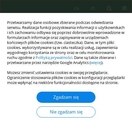
EN
PL
Przetwarzamy dane osobowe zbierane podczas odwiedzania
serwisu. Realizacja funkcji pozyskiwania informacji o użytkownikach
i ich zachowaniu odbywa się poprzez dobrowolnie wprowadzone w
formularzach informacje oraz zapisywanie w urządzeniach
końcowych plików cookies (tzw. ciasteczka). Dane, w tym pliki
cookies, wykorzystywane są w celu realizacji usług, zapewnienia
wygodnego korzystania ze strony oraz w celu monitorowania
Wolumen 25, Zeszyt 3, 2024
ruchu zgodnie z
Polityką prywatności
. Dane są także zbierane i
przetwarzane przez narzędzie Google Analytics (
więcej
).
Możesz zmienić ustawienia cookies w swojej przeglądarce.
Ograniczenie stosowania plików cookies w konfiguracji przeglądarki
Study of Genetic Variability of
może wpłynąć na niektóre funkcjonalności dostępne na stronie.
the Mastic Tree (
Pistacia
Zgadzam się
lentiscus
L.) in Moroccan Areas:
Nie zgadzam się
Macro-Biochemical
Characterization