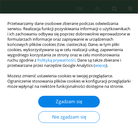
EN
PL
Przetwarzamy dane osobowe zbierane podczas odwiedzania
serwisu. Realizacja funkcji pozyskiwania informacji o użytkownikach
i ich zachowaniu odbywa się poprzez dobrowolnie wprowadzone w
formularzach informacje oraz zapisywanie w urządzeniach
końcowych plików cookies (tzw. ciasteczka). Dane, w tym pliki
cookies, wykorzystywane są w celu realizacji usług, zapewnienia
wygodnego korzystania ze strony oraz w celu monitorowania
Archiwum
ruchu zgodnie z
Polityką prywatności
. Dane są także zbierane i
przetwarzane przez narzędzie Google Analytics (
więcej
).
Wolumen 26, Zeszyt 6, 2025
Możesz zmienić ustawienia cookies w swojej przeglądarce.
Ograniczenie stosowania plików cookies w konfiguracji przeglądarki
może wpłynąć na niektóre funkcjonalności dostępne na stronie.
Using visible light to stimulate or inhibit
Pseudomonas stutzeri
and
Leuconostoc
Zgadzam się
mesenteroides
ssp. cremoris growth
Nie zgadzam się
Emad Ahmad Yas
,
Muzher Mahdi Ibrahem Aldoury
Ecol. Eng. Environ. Technol. 2025; 6:1-11
DOI
:
https://doi.org/10.12912/27197050/203017