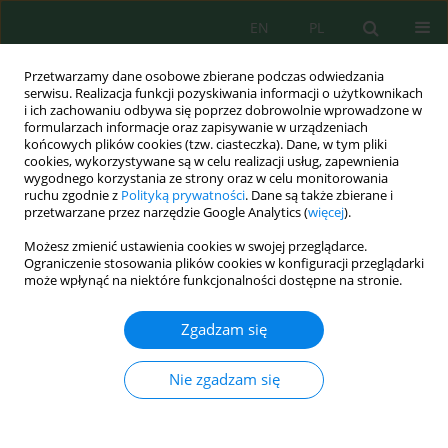
EN
PL
Przetwarzamy dane osobowe zbierane podczas odwiedzania
serwisu. Realizacja funkcji pozyskiwania informacji o użytkownikach
i ich zachowaniu odbywa się poprzez dobrowolnie wprowadzone w
formularzach informacje oraz zapisywanie w urządzeniach
końcowych plików cookies (tzw. ciasteczka). Dane, w tym pliki
cookies, wykorzystywane są w celu realizacji usług, zapewnienia
wygodnego korzystania ze strony oraz w celu monitorowania
Wolumen 26, Zeszyt 6, 2025
ruchu zgodnie z
Polityką prywatności
. Dane są także zbierane i
przetwarzane przez narzędzie Google Analytics (
więcej
).
Możesz zmienić ustawienia cookies w swojej przeglądarce.
Ograniczenie stosowania plików cookies w konfiguracji przeglądarki
Sustainable forest strategy
może wpłynąć na niektóre funkcjonalności dostępne na stronie.
based on land capability
Zgadzam się
evaluation in Muna regency,
Nie zgadzam się
Indonesia