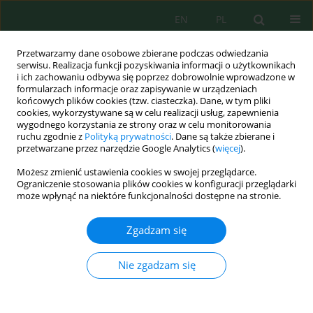
EN
PL
Przetwarzamy dane osobowe zbierane podczas odwiedzania
serwisu. Realizacja funkcji pozyskiwania informacji o użytkownikach
i ich zachowaniu odbywa się poprzez dobrowolnie wprowadzone w
formularzach informacje oraz zapisywanie w urządzeniach
końcowych plików cookies (tzw. ciasteczka). Dane, w tym pliki
cookies, wykorzystywane są w celu realizacji usług, zapewnienia
wygodnego korzystania ze strony oraz w celu monitorowania
Zeszyt 34, 2013
ruchu zgodnie z
Polityką prywatności
. Dane są także zbierane i
przetwarzane przez narzędzie Google Analytics (
więcej
).
Możesz zmienić ustawienia cookies w swojej przeglądarce.
Ograniczenie stosowania plików cookies w konfiguracji przeglądarki
RETARDACJA PRZEKSZTAŁCANIA
może wpłynąć na niektóre funkcjonalności dostępne na stronie.
ZASOBÓW PRZYRODNICZYCH
Zgadzam się
W POŁUDNIOWO-WSCHODNIEJ
Nie zgadzam się
POLSCE W ŚWIETLE
WYBRANYCH DOKUMENTÓW