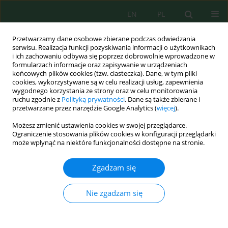
EN
PL
Przetwarzamy dane osobowe zbierane podczas odwiedzania
serwisu. Realizacja funkcji pozyskiwania informacji o użytkownikach
i ich zachowaniu odbywa się poprzez dobrowolnie wprowadzone w
formularzach informacje oraz zapisywanie w urządzeniach
końcowych plików cookies (tzw. ciasteczka). Dane, w tym pliki
cookies, wykorzystywane są w celu realizacji usług, zapewnienia
wygodnego korzystania ze strony oraz w celu monitorowania
Słowo kluczowe
D-optimal
ruchu zgodnie z
Polityką prywatności
. Dane są także zbierane i
przetwarzane przez narzędzie Google Analytics (
więcej
).
Możesz zmienić ustawienia cookies w swojej przeglądarce.
Optimization of polyphenol and flavonoid
Ograniczenie stosowania plików cookies w konfiguracji przeglądarki
extraction from
Lavandula multifida
using a D-
może wpłynąć na niektóre funkcjonalności dostępne na stronie.
optimal experimental design: Phytochemical
screening and yield evaluation
Zgadzam się
Meryem Doubi
,
Fatima Moussaoui
,
Abdelmounaim Laabar
,
Chaimae
Nie zgadzam się
Torres
,
Mostafa El Khomsi
,
Nidal Khemmou
,
Aimad Allali
,
Amal
Lahkimi
,
Driss Hmouni
Ecol. Eng. Environ. Technol. 2026; 5:200-216
DOI
:
https://doi.org/10.12912/27197050/220198