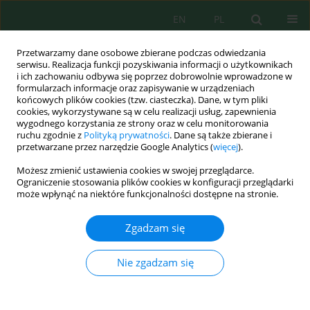
EN
PL
Przetwarzamy dane osobowe zbierane podczas odwiedzania
serwisu. Realizacja funkcji pozyskiwania informacji o użytkownikach
i ich zachowaniu odbywa się poprzez dobrowolnie wprowadzone w
formularzach informacje oraz zapisywanie w urządzeniach
końcowych plików cookies (tzw. ciasteczka). Dane, w tym pliki
cookies, wykorzystywane są w celu realizacji usług, zapewnienia
wygodnego korzystania ze strony oraz w celu monitorowania
Słowo kluczowe
Fire Weather
ruchu zgodnie z
Polityką prywatności
. Dane są także zbierane i
przetwarzane przez narzędzie Google Analytics (
więcej
).
Index
Możesz zmienić ustawienia cookies w swojej przeglądarce.
Ograniczenie stosowania plików cookies w konfiguracji przeglądarki
może wpłynąć na niektóre funkcjonalności dostępne na stronie.
Machine learning-based wildfire occurrence
prediction using integrated meteorological and
Zgadzam się
fire weather indicators: A case study of northern
Morocco
Nie zgadzam się
Chaimae Ouazri
,
Abderrahim El Mhouti
,
Mohammed Fahim
,
Nisrine El
Ayat
Ecol. Eng. Environ. Technol. 2026; 6:259-273