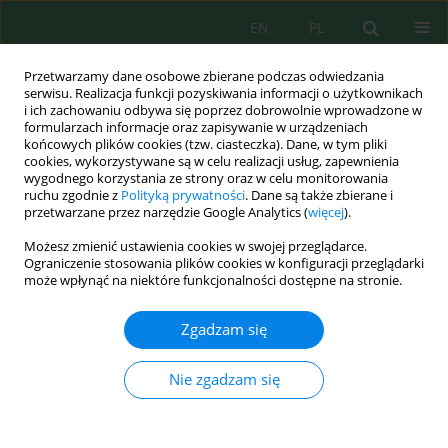
EN
PL
Przetwarzamy dane osobowe zbierane podczas odwiedzania
serwisu. Realizacja funkcji pozyskiwania informacji o użytkownikach
i ich zachowaniu odbywa się poprzez dobrowolnie wprowadzone w
formularzach informacje oraz zapisywanie w urządzeniach
końcowych plików cookies (tzw. ciasteczka). Dane, w tym pliki
cookies, wykorzystywane są w celu realizacji usług, zapewnienia
wygodnego korzystania ze strony oraz w celu monitorowania
Wolumen 27, Zeszyt 6, 2026
ruchu zgodnie z
Polityką prywatności
. Dane są także zbierane i
przetwarzane przez narzędzie Google Analytics (
więcej
).
Możesz zmienić ustawienia cookies w swojej przeglądarce.
Ograniczenie stosowania plików cookies w konfiguracji przeglądarki
Machine learning-based wildfire
może wpłynąć na niektóre funkcjonalności dostępne na stronie.
occurrence prediction using
Zgadzam się
integrated meteorological and
Nie zgadzam się
fire weather indicators: A case
study of northern Morocco