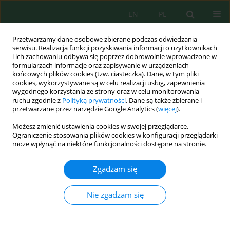
EN
PL
Przetwarzamy dane osobowe zbierane podczas odwiedzania
serwisu. Realizacja funkcji pozyskiwania informacji o użytkownikach
i ich zachowaniu odbywa się poprzez dobrowolnie wprowadzone w
formularzach informacje oraz zapisywanie w urządzeniach
końcowych plików cookies (tzw. ciasteczka). Dane, w tym pliki
cookies, wykorzystywane są w celu realizacji usług, zapewnienia
wygodnego korzystania ze strony oraz w celu monitorowania
Słowo kluczowe
biofuel
ruchu zgodnie z
Polityką prywatności
. Dane są także zbierane i
przetwarzane przez narzędzie Google Analytics (
więcej
).
Prospects for Bioenergy Development in Ukraine:
Możesz zmienić ustawienia cookies w swojej przeglądarce.
Roadmap until 2050
Ograniczenie stosowania plików cookies w konfiguracji przeglądarki
może wpłynąć na niektóre funkcjonalności dostępne na stronie.
Georgii Geletukha
,
Tetiana Zheliezna
Ecol. Eng. Environ. Technol. 2021; 5:73-81
Zgadzam się
DOI
:
https://doi.org/10.12912/27197050/139346
Statystyki
Nie zgadzam się
Streszczenie
Artykuł
(PDF)