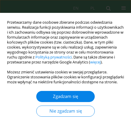
EN
PL
Przetwarzamy dane osobowe zbierane podczas odwiedzania
serwisu. Realizacja funkcji pozyskiwania informacji o użytkownikach
i ich zachowaniu odbywa się poprzez dobrowolnie wprowadzone w
formularzach informacje oraz zapisywanie w urządzeniach
końcowych plików cookies (tzw. ciasteczka). Dane, w tym pliki
cookies, wykorzystywane są w celu realizacji usług, zapewnienia
wygodnego korzystania ze strony oraz w celu monitorowania
Wolumen 24, Zeszyt 2, 2023
ruchu zgodnie z
Polityką prywatności
. Dane są także zbierane i
przetwarzane przez narzędzie Google Analytics (
więcej
).
Możesz zmienić ustawienia cookies w swojej przeglądarce.
Ograniczenie stosowania plików cookies w konfiguracji przeglądarki
Drought Variability in Agadir’s
może wpłynąć na niektóre funkcjonalności dostępne na stronie.
Region (Southern Morocco) –
Zgadzam się
Recent and Future Trends
Nie zgadzam się
1
1
Said Amouch
,
Ahmed Akhssas